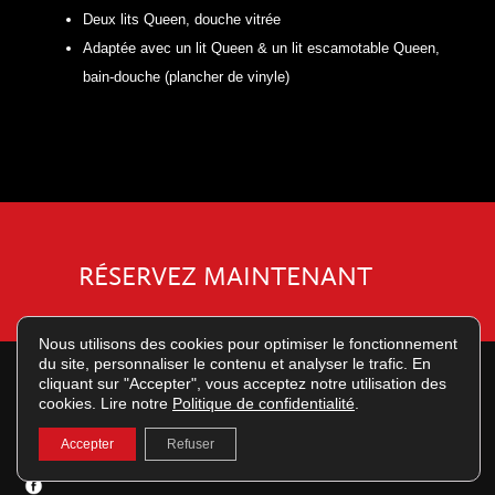
Deux lits Queen, douche vitrée
Adaptée avec un lit Queen & un lit escamotable Queen,
bain-douche (plancher de vinyle)
RÉSERVEZ MAINTENANT
Nous utilisons des cookies pour optimiser le fonctionnement
du site, personnaliser le contenu et analyser le trafic. En
English
Français
cliquant sur "Accepter", vous acceptez notre utilisation des
cookies. Lire notre
Politique de confidentialité
.
© 2026 | Grand Hôtel Times Aéroport de Quebec | 6515 Wilfrid-Hamel Blvd |
L'Ancienne-Lorette Quebec CITQ #212914 | G2E 5W3 |
Emplois |
Politique de
Accepter
Refuser
confidentialité