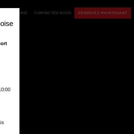
ON
GALERIE
CONTACTEZ-NOUS
RÉSERVEZ MAINTENANT
oise
ort
10:00
is