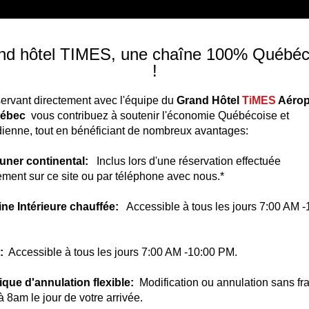
EIL
CHAMBRES
SERVICES
FORFAITS
SALLES DE RÉUNI
nd hôtel TIMES, une chaîne 100% Québéc
!
ervant directement avec l'équipe du
Grand Hôtel
TiMES
Aérop
uébec
vous contribuez à soutenir l'économie Québécoise et
ienne, tout en bénéficiant de nombreux avantages:
euner continental:
Inclus lors d'une réservation effectuée
ement sur ce site ou par téléphone avec nous.*
cine Intérieure chauffée:
Accessible à tous les jours 7:00 AM -
m:
Accessible à tous les jours 7:00 AM -10:00 PM.
tique d'annulation flexible:
Modification ou annulation sans fra
à 8am le jour de votre arrivée.