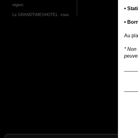
région.
• Sta
Le GRANDTIMESHOTEL, vous
propose une multitude de services
• Bor
de qualité afin d’agrémenter votre
séjour, que ce soit par affaire ou
Au pla
par simple plaisir.
* Non 
CITQ #212914
peuven
____
____