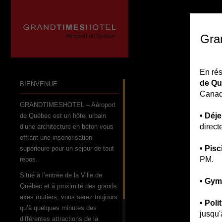
ACCU
Gra
En rés
de Q
BIENVENUE
Canad
GRANDTIMESHOTEL – Aéroport
• Déj
de Québec est un hôtel urbain
direct
d’une architecture en béton vous
offrant une insonorisation
• Pis
supérieure pour un séjour de tout
PM.
repos.
Situé à l’entrée de la Ville de
• Gy
Québec et à proximité des grands
axes routiers, vous serez toujours
• Poli
qu’à quelques minutes des
jusqu'
différentes attractions de la