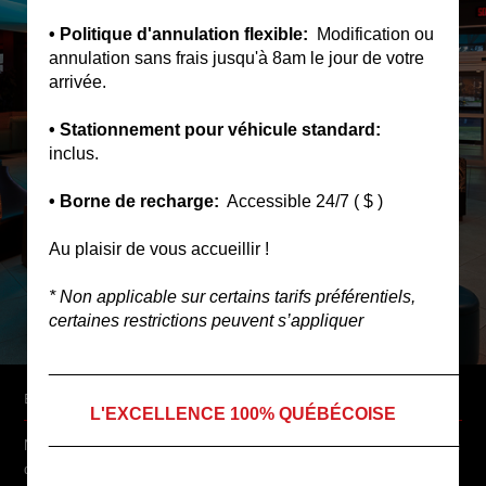
• Politique d'annulation flexible:
Modification ou
annulation sans frais jusqu'à 8am le jour de votre
arrivée.
• Stationnement pour véhicule standard:
inclus.
• Borne de recharge:
Accessible 24/7 ( $ )
Au plaisir de vous accueillir !
* Non applicable sur certains tarifs préférentiels,
certaines restrictions peuvent s’appliquer
____________________________________________
ÉLÉGANCE – CHIC – URBAIN…
L'EXCELLENCE 100% QUÉBÉCOISE
____________________________________________
Notre hôtel Boutique vous offre une expérience sensorielle unique, un
décor sensationnel dans une ambiance branchée. En plein quartier