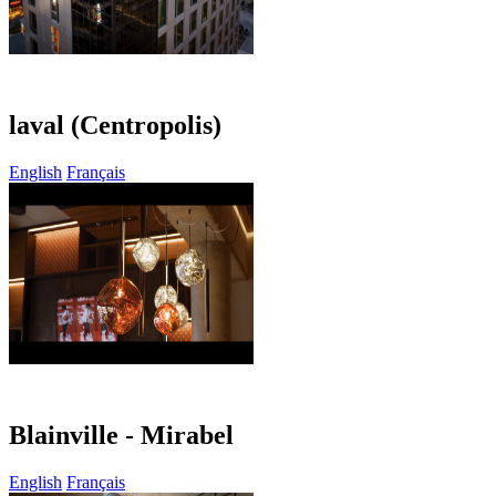
laval (Centropolis)
English
Français
Blainville - Mirabel
English
Français