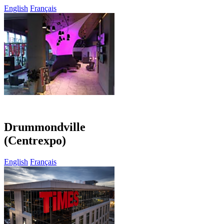
English
Français
Drummondville
(Centrexpo)
English
Français